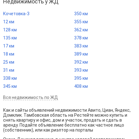
Недвижимость у ЖД
Кочетовка-3
350 км
12 км
355 км
128 км
362 км
135 км
378 км
17 км
383 км
18 км
389 км
25 км
392 км
31 км
393 км
338 км
395 км
345 км
408 км
Вся недвижимость по ЖД
Как и сайты объявлений недвижимости Авито, Циан, Яндекс,
Домклик. Тамбовская область на Рестейте можно купить и
снять квартиру и офис, дом и участок, продать и сдать в
аренду. Подайте объявление бесплатно как частное лицо
(собственник), или как риэлтор на порталы