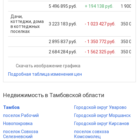
5 496 895 руб.
+ 194 138 руб.
1 900 000
Дачи,
коттеджи, дома
3 223 183 руб.
- 1 023 427 руб.
350 000 .
в коттеджных
поселках
2 895 837 руб.
- 1 350 772 руб.
350 000 .
2 684 284 руб.
- 1 562 325 руб.
350 000 .
Скачать изображение графика
Подробная таблица изменения цен
Недвижимость в Тамбовской области
Тамбов
Городской округ Уварово
поселок Рабочий
Городской округ Моршанск
Новопокровка
Городской округ Кирсанов
поселок Совхоза
поселок совхоза
Селезневский
Комсомолец