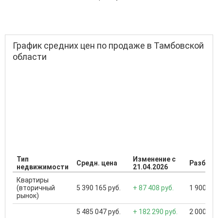
График средних цен по продаже в Тамбовской
области
Тип
Изменение с
Средн. цена
Разброс
недвижимости
21.04.2026
Квартиры
(вторичный
5 390 165 руб.
+ 87 408 руб.
1 900 000
рынок)
5 485 047 руб.
+ 182 290 руб.
2 000 000