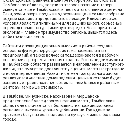
Окско-Донская равнина, в центре которой расположилась
Тамбовская область, получила второе название и теперь
именуется еще и Тамбовской, в честь этого славного региона.
Реки, ручьи, озера, пруды и водохранилища - все многообразие
водных массивов представлено в локации. Климатические
условия являются типичными для здешних широт, серьезные
перепады температур фиксируются редко. Благоприятная
экология – главное преимущество региона, дышится здесь
действительно легко.
Рейтинги у локации довольно высокие: в районе создана
исправно функционирующая система промышленных
предприятий, а также всячески поддерживается в рабочем
состоянии агропромышленная отрасль. Рынок недвижимости
в Тамбовской области развивается в направлении доступного
жилья, что смогут по достоинству оценить местные граждане
и новые переселенцы. Развит и сегмент загородного жилья:
реализуются частные домовладения, цены на которые будут
зависеть от расположения объекта - чем ближе к районным
центрам, тем выше стоимость.
В Тамбове, Мичуринске, Рассказове и Моршанске
представлена более дорогая недвижимость, Тамбовская
область не отличается от большинства провинциальных
регионов с высоким уровнем урбанизации. Граждане по-
прежнему бегут из сел, надеясь на лучшую жизнь в большом
городе.