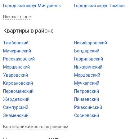
Городской округ Мичуринск
Городской округ Тамбов
Показать все
Квартиры в районе
Тамбовский
Никифоровский
Мичуринский
Бондарский
Рассказовский
Гавриловский
Моршанский
Инжавинский
Уваровский
Мордовский
Кирсановский
Мучкапский
Первомайский
Петровский
Жердевский
Пичаевский
Сампурский
Ржаксинский
Знаменский
Сосновский
Вся недвижимость по районам